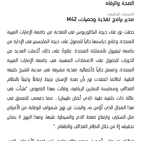
الصحة والرفاه
المسمى الوظيفي
مدير برامج تغذية وحميات، M42
حصلت نور على درجة البكالوريوس في التغذية من جامعة الإمارات العربية
المتحدة، وتتابع دراستها حالياً للحصول على درجة الماجستير في الإدارة من
جامعة ليفربول بالمملكة المتحدة. علاوةً على ذلك، أكملت العديد من
الدورات للحصول على الاعتمادات المهنية في جامعة الإمارات العربية
المتحدة، وتعمل حالياً كأخصائية تغذية مشرفة في مدينة الشيخ خليفة
الطبية. لطالما اعتقدت نور بأن صحة الإنسان ترتبط ارتباطاً وثيقاً بالنظام
الغذائي وممارسة التمارين الرياضية، وقالت بهذا الخصوص: "نشأت في
عائلة ذات خلفية طبية (لدي أختان طبيبتان)... مما دفعني للتعمق في
هذا المجال الذي أؤمن به، والبحث عن نهج شمولي للوقاية من الأمراض
مثل السكري وارتفاع ضغط الدم والسيطرة عليها، وهذا النهج لا يمكن
تحقيقه إلا من خلال النظام الغذائي والطعام ."